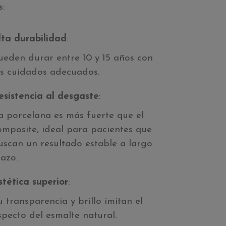
s:
lta durabilidad
:
ueden durar entre 10 y 15 años con
os cuidados adecuados.
esistencia al desgaste
:
a porcelana es más fuerte que el
omposite, ideal para pacientes que
uscan un resultado estable a largo
lazo.
stética superior
:
u transparencia y brillo imitan el
specto del esmalte natural.