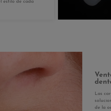
el estilo de cada
Venta
dent
Las car
solucio
de la o