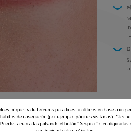
N
M
i
t
D
S
s
kies propias y de terceros para fines analíticos en base a un per
s hábitos de navegación (por ejemplo, páginas visitadas). Clica
A
 Puedes aceptarlas pulsando el botón "Aceptar" o configurarlas 
uso haciendo clic en
Ajustes
.