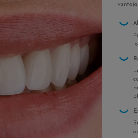
ventaja
A
P
l
R
L
c
b
p
E
S
a