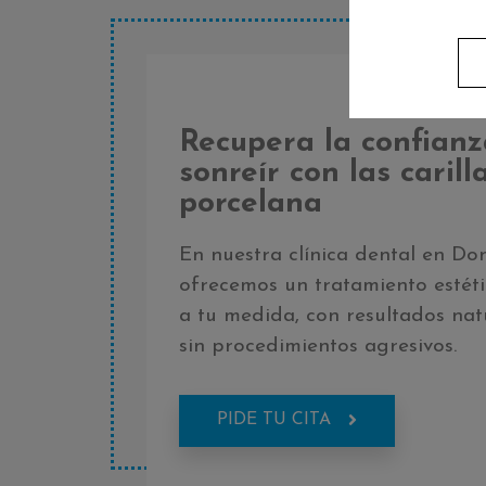
Recupera la confianz
sonreír con las carill
porcelana
En nuestra clínica dental en Don
ofrecemos un tratamiento estét
a tu medida, con resultados nat
sin procedimientos agresivos.
PIDE TU CITA