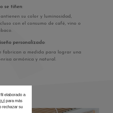
o se tiñen
:
antienen su color y luminosidad,
ncluso con el consumo de café, vino o
abaco.
iseño personalizado
:
e fabrican a medida para lograr una
onrisa armónica y natural.
fil elaborado a
para más
QUÍ
o rechazar su