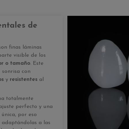
entales de
son finas láminas
arte visible de los
lor o tamaño
. Este
 sonrisa con
os
y
resistentes
al
a totalmente
juste perfecto y una
 única, por eso
a adaptándolas a las