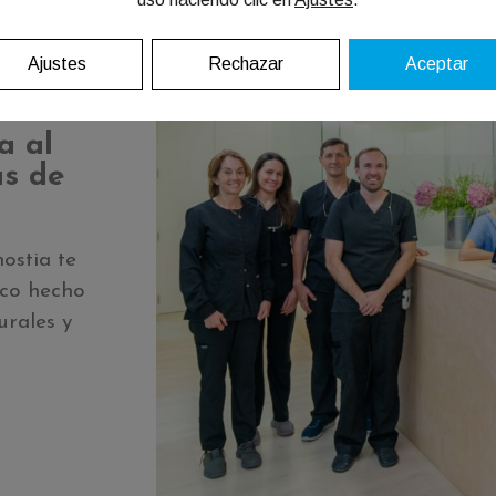
Ajustes
Rechazar
Aceptar
a al
as de
ostia te
ico hecho
urales y