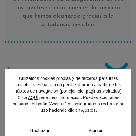
los dientes se mantienen en la posición
que hemos alcanzado gracias a la
ortodoncia invisible.
Utilizamos cookies propias y de terceros para fines
RECUERDA:
analíticos en base a un perfil elaborado a partir de tus
hábitos de navegación (por ejemplo, páginas visitadas).
Al tratarse de un sistema removible, los
Clica
AQUÍ
para más información. Puedes aceptarlas
alineadores pueden retirarse para
pulsando el botón "Aceptar" o configurarlas o rechazar su
comer o cepillarse los dientes con
uso haciendo clic en
Ajustes
.
normalidad. Pero para que el
tratamiento evolucione según lo
Rechazar
Ajustes
previsto, es importante llevarlos puestos