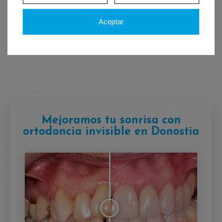
alrededor de
22 horas al día
.
Aceptar
Mejoramos tu sonrisa con
ortodoncia invisible en Donostia