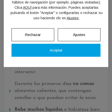
hábitos de navegación (por ejemplo, páginas visitadas).
Clica
AQUÍ
para más información. Puedes aceptarlas
pulsando el botón "Aceptar" o configurarlas o rechazar su
03
uso haciendo clic en
Ajustes
.
Rechazar
Ajustes
A la hora de comer:
Aceptar
Recomendamos consumir
alimentos
blandos a temperatura ambiente
, y que
mastiques por el lado de la zona sin
intervenir.
Durante los primeros días
no comas
alimentos calientes, que contengan
semillas o que puedan irritar la zona.
Bebe muchos líquidos
e hidrátese bien.