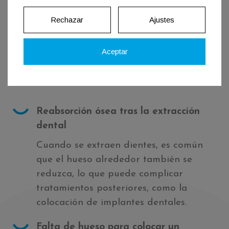
Rechazar
Ajustes
¿Cuándo es necesario colocar un
injerto de hueso?
Aceptar
El injerto de hueso suele ser recomendado en
estos casos:
Reabsorción ósea tras la extracción
dental
Cuando se extraen dientes, es común
que el hueso alrededor también se
reduzca, lo que puede complicar
tratamientos posteriores, como la
colocación de implantes dentales.
Falta de hueso para colocar un