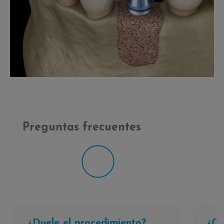
Preguntas frecuentes
¿Duele el procedimiento?
¿Cu