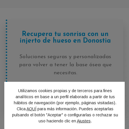
Recupera tu sonrisa con un
injerto de hueso en Donostia
Soluciones seguras y personalizadas
para volver a tener la base ósea que
necesitas.
Utilizamos cookies propias y de terceros para fines
PIDE TU CITA
analíticos en base a un perfil elaborado a partir de tus
hábitos de navegación (por ejemplo, páginas visitadas).
Clica
AQUÍ
para más información. Puedes aceptarlas
pulsando el botón "Aceptar" o configurarlas o rechazar su
uso haciendo clic en
Ajustes
.