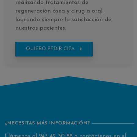
realizando tratamientos de
regeneración ósea y cirugía oral,
logrando siempre la satisfacción de
nuestros pacientes.
QUIERO PEDIR CITA
¿NECESITAS MÁS INFORMACIÓN?
Llámenos al
943 42 30 88
o contáctenos en el