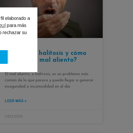
fil elaborado a
para más
QUÍ
o rechazar su
¿Qué es la halitosis y cómo
eliminar el mal aliento?
El mal aliento, o halitosis, es un problema más
común de lo que parece y puede llegar a generar
inseguridad o incomodidad en el día
LEER MÁS »
10/11/2025